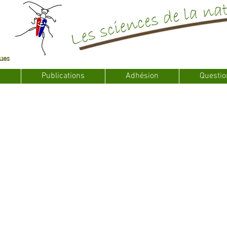
ques
s
Publications
Adhésion
Questio