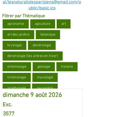
al/lesnaturalistesparisiens@gmail.com/p
ublic/basic.ics
Filtrer par Thématique
agronomie
apiculture
art
art des jardins
botanique
bryologie
dendrologie
dendrologie (les arbres en hiver)
entomologie
géologie
histoire
lichénologie
mycologie
ornithologie
paysagère
dimanche 9 août 2026
écologie
Exc.
3577