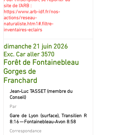
Pour l’inscription, se reporter au
site de l’ARB :
https:/
www.arb-idf.fr/nos-
actions/reseau-
naturaliste.htm1#.filtre-
inventaires-eclairs
dimanche 21 juin 2026
Exc. Car aller 3570
Forêt de Fontainebleau
Gorges de
Franchard
Jean‐Luc TASSET (membre du
Conseil)
Par
Gare de Lyon (surface), Transilien R
8:16 — Fontainebleau‐Avon 8:58
Correspondance