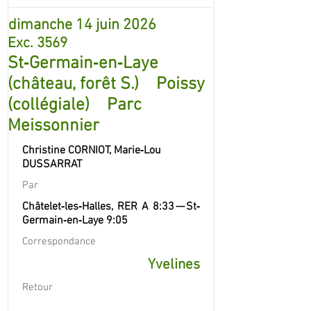
dimanche 14 juin 2026
Exc. 3569
St‐Germain‐en‐Laye
(château, forêt S.) Poissy
(collégiale) Parc
Meissonnier
Christine CORNIOT, Marie‐Lou
DUSSARRAT
Par
Châtelet‐les‐Halles, RER A 8:33 — St‐
Germain‐en‐Laye 9:05
Correspondance
Yvelines
Retour