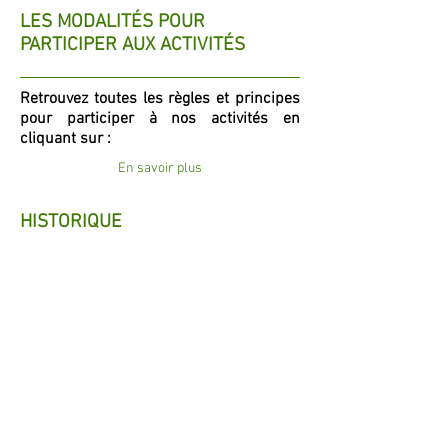
LES MODALITÉS POUR
PARTICIPER AUX ACTIVITÉS
Retrouvez toutes les règles et principes
pour participer à nos activités en
cliquant sur :
En savoir plus
HISTORIQUE
Vous trouverez sur cette page
l'historique des activités proposées par
notre association en cliquant sur :
En savoir plus
© 2018 – 2026 par Les Naturalistes