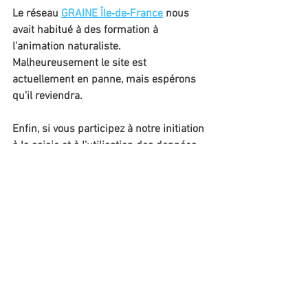
Le réseau 
GRAINE Île‐de‐France
 nous 
avait habitué à des formation à 
l’animation naturaliste. 
Malheureusement le site est 
actuellement en panne, mais espérons 
qu’il reviendra.
Enfin, si vous participez à notre initiation 
à la saisie et à l’utilisation des données 
naturalistes sur Internet du 
1ᵉʳ février
 et 
si vous voulez approfondir le sujet de la 
base GeoNat’ÎdF, l’ARB (encore elle) vous 
propose des 
sessions de formation
.